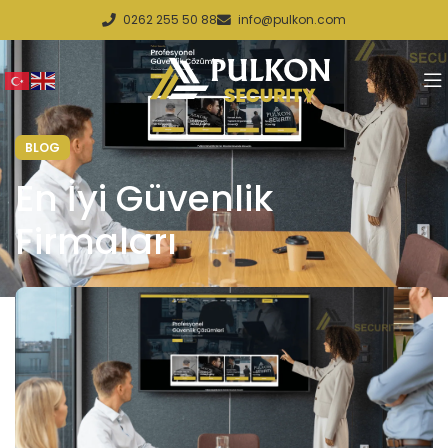
0262 255 50 88
info@pulkon.com
BLOG
En İyi Güvenlik
Firmaları