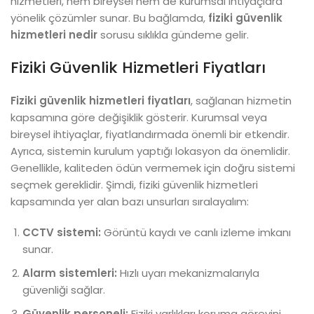
hizmetleri, hem bireysel hem de kurumsal ihtiyaçlara
yönelik çözümler sunar. Bu bağlamda,
fiziki güvenlik
hizmetleri nedir
sorusu sıklıkla gündeme gelir.
Fiziki Güvenlik Hizmetleri Fiyatları
Fiziki güvenlik hizmetleri fiyatları
, sağlanan hizmetin
kapsamına göre değişiklik gösterir. Kurumsal veya
bireysel ihtiyaçlar, fiyatlandırmada önemli bir etkendir.
Ayrıca, sistemin kurulum yaptığı lokasyon da önemlidir.
Genellikle, kaliteden ödün vermemek için doğru sistemi
seçmek gereklidir. Şimdi, fiziki güvenlik hizmetleri
kapsamında yer alan bazı unsurları sıralayalım:
CCTV sistemi:
Görüntü kaydı ve canlı izleme imkanı
sunar.
Alarm sistemleri:
Hızlı uyarı mekanizmalarıyla
güvenliği sağlar.
Güvenlik personeli:
Fiziki varlıkları koruma görevini