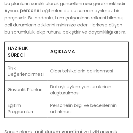
bu planların sürekli olarak güncellenmesi gerekmektedir.
Ayrıca,
personel
eğitimleri de bu sürecin ayrılmaz bir
parçasıdır. Bu nedenle, tüm çalışanların rollerini bilmesi,
acil durumların etkilerini minimize eder. Herkese düşen
bu sorumluluk, ekip ruhunu pekiştirir ve dayanıklılığı artırır.
HAZIRLIK
AÇIKLAMA
SÜRECI
Risk
Olası tehlikelerin belirlenmesi
Değerlendirmesi
Detaylı eylem yöntemlerinin
Güvenlik Planları
oluşturulması
Eğitim
Personelin bilgi ve becerilerinin
Programları
artırılması
Sonuç olarak,
acil durum yönetimi
ve fiziki güvenlik,