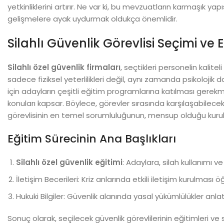
yetkinliklerini artırır. Ne var ki, bu mevzuatların karmaşık yapı
gelişmelere ayak uydurmak oldukça önemlidir.
Silahlı Güvenlik Görevlisi Seçimi ve E
Silahlı özel güvenlik firmaları
, seçtikleri personelin kalit
sadece fiziksel yeterlilikleri değil, aynı zamanda psikolojik day
için adayların çeşitli eğitim programlarına katılması gerekmek
konuları kapsar. Böylece, görevler sırasında karşılaşabilecek
görevlisinin en temel sorumluluğunun, mensup olduğu kurul
Eğitim Sürecinin Ana Başlıkları
Silahlı özel güvenlik eğitimi
: Adaylara, silah kullanımı ve 
İletişim Becerileri: Kriz anlarında etkili iletişim kurulması öğr
Hukuki Bilgiler: Güvenlik alanında yasal yükümlülükler anlatıl
Sonuç olarak, seçilecek güvenlik görevlilerinin eğitimleri ve