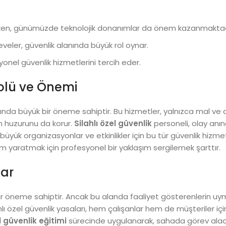
arken, günümüzde teknolojik donanımlar da önem kazanmaktad
eveler, güvenlik alanında büyük rol oynar.
yonel güvenlik hizmetlerini tercih eder.
Rolü ve Önemi
nında büyük bir öneme sahiptir. Bu hizmetler, yalnızca mal ve 
n huzurunu da korur.
Silahlı özel güvenlik
personeli, olay anınd
büyük organizasyonlar ve etkinlikler için bu tür güvenlik hizmet
rtam yaratmak için profesyonel bir yaklaşım sergilemek şarttır.
lar
 bir öneme sahiptir. Ancak bu alanda faaliyet gösterenlerin u
 özel güvenlik yasaları, hem çalışanlar hem de müşteriler için 
el güvenlik eğitimi
sürecinde uygulanarak, sahada görev alacak