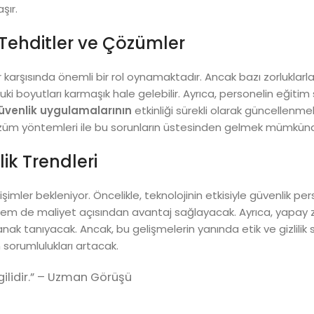
şır.
 Tehditler ve Çözümler
karşısında önemli bir rol oynamaktadır. Ancak bazı zorluklar
uki boyutları karmaşık hale gelebilir. Ayrıca, personelin eğitim
üvenlik uygulamalarının
etkinliği sürekli olarak güncellenmel
özüm yöntemleri ile bu sorunların üstesinden gelmek mümkünd
ik Trendleri
mler bekleniyor. Öncelikle, teknolojinin etkisiyle güvenlik per
 hem de maliyet açısından avantaj sağlayacak. Ayrıca, yapay 
nak tanıyacak. Ancak, bu gelişmelerin yanında etik ve gizlilik 
n sorumlulukları artacak.
gilidir.” – Uzman Görüşü