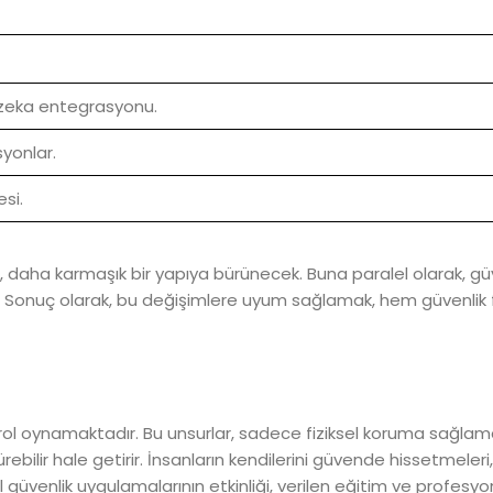
 zeka entegrasyonu.
yonlar.
esi.
rü, daha karmaşık bir yapıya bürünecek. Buna paralel olarak, gü
k. Sonuç olarak, bu değişimlere uyum sağlamak, hem güvenlik 
ir rol oynamaktadır. Bu unsurlar, sadece fiziksel koruma sağla
ilir hale getirir. İnsanların kendilerini güvende hissetmeleri
l güvenlik uygulamalarının etkinliği, verilen eğitim ve profesyone