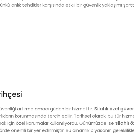
ü anlık tehditler karşısında etkili bir güvenlik yaklaşımı şarttı
rihçesi
üvenliği artırma amacı güden bir hizmettir.
Silahlı özel güven
rlıkların korunmasında tercih edilir. Tarihsel olarak, bu tür hizme
mak için özel korumalar kullanılıyordu. Günümüzde ise
silahlı 
örde önemli bir yer edinmiştir. Bu dinamik piyasanın gereklilikler