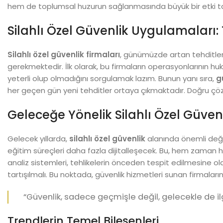
hem de toplumsal huzurun sağlanmasında büyük bir etki ta
Silahlı Özel Güvenlik Uygulamaları:
Silahlı özel güvenlik firmaları
, günümüzde artan tehditler 
gerekmektedir. İlk olarak, bu firmaların operasyonlarının huk
yeterli olup olmadığını sorgulamak lazım. Bunun yanı sıra,
g
her geçen gün yeni tehditler ortaya çıkmaktadır. Doğru ç
Geleceğe Yönelik Silahlı Özel Güvenl
Gelecek yıllarda,
silahlı özel güvenlik
alanında önemli değişi
eğitim süreçleri daha fazla dijitalleşecek. Bu, hem zaman
analiz sistemleri, tehlikelerin önceden tespit edilmesine ola
tartışılmalı. Bu noktada, güvenlik hizmetleri sunan firmaları
“Güvenlik, sadece geçmişle değil, gelecekle de il
Trendlerin Temel Bileşenleri