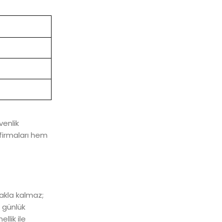
venlik
firmaları hem
makla kalmaz;
, günlük
llik ile