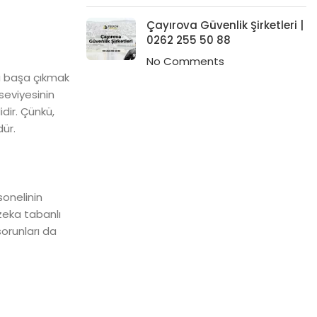
Çayırova Güvenlik Şirketleri |
0262 255 50 88
No Comments
la başa çıkmak
 seviyesinin
idir. Çünkü,
ür.
sonelinin
zeka tabanlı
sorunları da