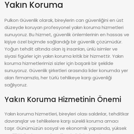
üst düzeyde koruyan profesyonel
yakın koruma
Yakın Koruma
hizmetleri sunuyoruz. Bu hizmet, güvenlik
önlemlerinin en hassas ve kişiye özel biçimde
Pulkon Güvenlik olarak, bireylerin can güvenliğini en üst
sağlandığı bir güvenlik çözümüdür.
düzeyde koruyan profesyonel yakın koruma hizmetleri
sunuyoruz. Bu hizmet, güvenlik önlemlerinin en hassas ve
kişiye özel biçimde sağlandığı bir güvenlik çözümüdür.
Yoğun tehdit altında olan iş insanları, ünlü isimler ve
siyasi figürler için yakın koruma kritik bir hizmettir. Yakın
koruma hizmetlerimizi sizler için başarılı bir şekilde
sunuyoruz. Güvenlik şirketleri arasında lider konumda yer
alan firmamızla, her türlü tehlikeye karşı güvenliği
sağlıyoruz.
Yakın Koruma Hizmetinin Önemi
Yakın koruma hizmetleri, bireyleri olası saldırılar, tehditkar
davranışlar ve tehlikelere karşı sürekli koruma amacı
taşır. Günümüzün sosyal ve ekonomik yapısında, yüksek