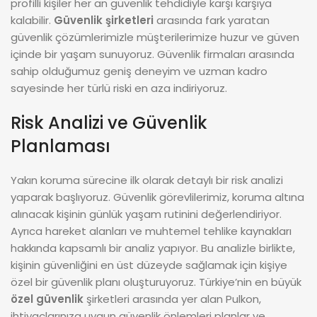
profilli kişiler her an güvenlik tehdidiyle karşı karşıya
kalabilir.
Güvenlik şirketleri
arasında fark yaratan
güvenlik çözümlerimizle müşterilerimize huzur ve güven
içinde bir yaşam sunuyoruz. Güvenlik firmaları arasında
sahip olduğumuz geniş deneyim ve uzman kadro
sayesinde her türlü riski en aza indiriyoruz.
Risk Analizi ve Güvenlik
Planlaması
Yakın koruma sürecine ilk olarak detaylı bir risk analizi
yaparak başlıyoruz. Güvenlik görevlilerimiz, koruma altına
alınacak kişinin günlük yaşam rutinini değerlendiriyor.
Ayrıca hareket alanları ve muhtemel tehlike kaynakları
hakkında kapsamlı bir analiz yapıyor. Bu analizle birlikte,
kişinin güvenliğini en üst düzeyde sağlamak için kişiye
özel bir güvenlik planı oluşturuyoruz. Türkiye’nin en büyük
özel güvenlik
şirketleri arasında yer alan Pulkon,
ihtiyaçlarınıza uygun güvenlik önlemleri planlar ve