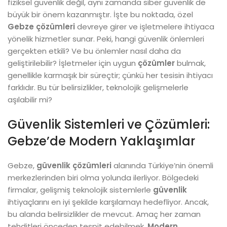
fiziksel güvenlik değil, aynı zamanda siber güvenlik de
büyük bir önem kazanmıştır. İşte bu noktada, özel
Gebze çözümleri
devreye girer ve işletmelere ihtiyaca
yönelik hizmetler sunar. Peki, hangi güvenlik önlemleri
gerçekten etkili? Ve bu önlemler nasıl daha da
geliştirilebilir? İşletmeler için uygun
çözümler
bulmak,
genellikle karmaşık bir süreçtir; çünkü her tesisin ihtiyacı
farklıdır. Bu tür belirsizlikler, teknolojik gelişmelerle
aşılabilir mi?
Güvenlik Sistemleri ve Çözümleri:
Gebze’de Modern Yaklaşımlar
Gebze,
güvenlik çözümleri
alanında Türkiye’nin önemli
merkezlerinden biri olma yolunda ilerliyor. Bölgedeki
firmalar, gelişmiş teknolojik sistemlerle
güvenlik
ihtiyaçlarını en iyi şekilde karşılamayı hedefliyor. Ancak,
bu alanda belirsizlikler de mevcut. Amaç her zaman
tehditleri önceden tespit edebilmek.
Modern