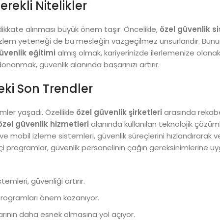
rekli Nitelikler
n dikkate alınması büyük önem taşır. Öncelikle,
özel güvenlik s
e gözlem yeteneği de bu mesleğin vazgeçilmez unsurlarıdır. Bun
üvenlik eğitimi
almış olmak, kariyerinizde ilerlemenize olana
donanmak, güvenlik alanında başarınızı artırır.
eki Son Trendler
mler yaşadı. Özellikle
özel güvenlik şirketleri
arasında rekabe
özel güvenlik hizmetleri
alanında kullanılan teknolojik çözüm
mobil izleme sistemleri, güvenlik süreçlerini hızlandırarak ver
i programlar, güvenlik personelinin çağın gereksinimlerine u
mleri, güvenliği artırır.
programları önem kazanıyor.
kalarının daha esnek olmasına yol açıyor.