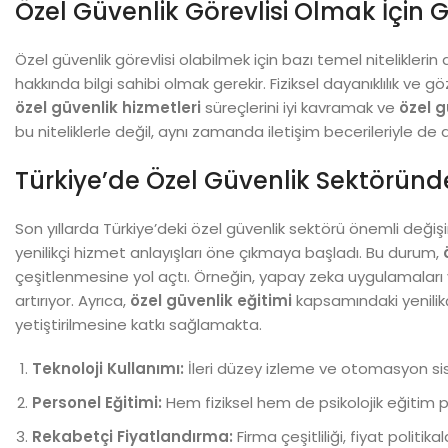
Özel Güvenlik Görevlisi Olmak İçin Ge
Özel güvenlik görevlisi olabilmek için bazı temel nitelikleri
hakkında bilgi sahibi olmak gerekir. Fiziksel dayanıklılık v
özel güvenlik hizmetleri
süreçlerini iyi kavramak ve
özel g
bu niteliklerle değil, aynı zamanda iletişim becerileriyle de 
Türkiye’de Özel Güvenlik Sektöründ
Son yıllarda Türkiye’deki özel güvenlik sektörü önemli değişi
yenilikçi hizmet anlayışları öne çıkmaya başladı. Bu durum,
çeşitlenmesine yol açtı. Örneğin, yapay zeka uygulamaları ve 
artırıyor. Ayrıca,
özel güvenlik eğitimi
kapsamındaki yenilikç
yetiştirilmesine katkı sağlamakta.
Teknoloji Kullanımı:
İleri düzey izleme ve otomasyon siste
Personel Eğitimi:
Hem fiziksel hem de psikolojik eğitim 
Rekabetçi Fiyatlandırma:
Firma çeşitliliği, fiyat politi