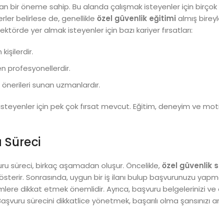
rtan bir öneme sahip. Bu alanda çalışmak isteyenler için birço
erler belirlese de, genellikle
özel güvenlik eğitimi
almış bireyl
ktörde yer almak isteyenler için bazı kariyer fırsatları:
işilerdir.
en profesyonellerdir.
 önerileri sunan uzmanlardır.
steyenler için pek çok fırsat mevcut. Eğitim, deneyim ve mot
 Süreci
uru süreci, birkaç aşamadan oluşur. Öncelikle,
özel güvenlik s
gösterir. Sonrasında, uygun bir iş ilanı bulup başvurunuzu yapmal
lere dikkat etmek önemlidir. Ayrıca, başvuru belgelerinizi ve
. Başvuru sürecini dikkatlice yönetmek, başarılı olma şansınızı ar