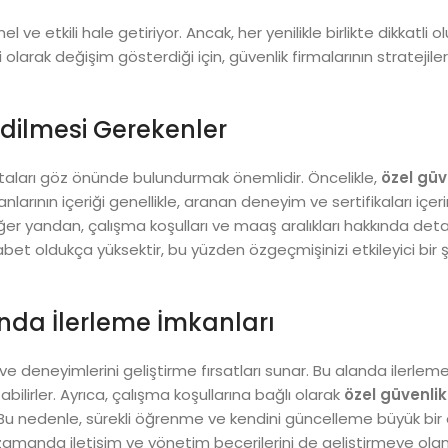
e etkili hale getiriyor. Ancak, her yenilikle birlikte dikkatli 
larak değişim gösterdiği için, güvenlik firmalarının stratejileri
Edilmesi Gerekenler
ktaları göz önünde bulundurmak önemlidir. Öncelikle,
özel güv
lanlarının içeriği genellikle, aranan deneyim ve sertifikaları içer
r yandan, çalışma koşulları ve maaş aralıkları hakkında detayl
et oldukça yüksektir, bu yüzden özgeçmişinizi etkileyici bir 
ında İlerleme İmkanları
 ve deneyimlerini geliştirme fırsatları sunar. Bu alanda ilerleme
abilirler. Ayrıca, çalışma koşullarına bağlı olarak
özel güvenlik
. Bu nedenle, sürekli öğrenme ve kendini güncelleme büyük bir
zamanda iletişim ve yönetim becerilerini de geliştirmeye olan