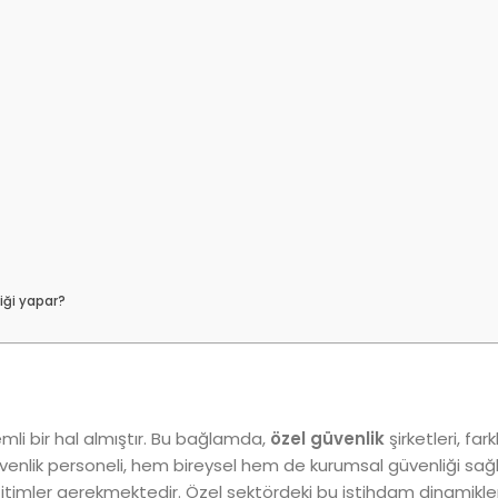
liği yapar?
i bir hal almıştır. Bu bağlamda,
özel güvenlik
şirketleri, far
venlik personeli, hem bireysel hem de kurumsal güvenliği sa
ğitimler gerekmektedir. Özel sektördeki bu istihdam dinamikler