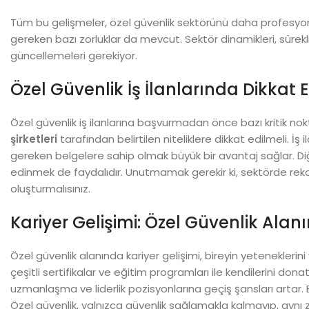
Tüm bu gelişmeler, özel güvenlik sektörünü daha profesyonel v
gereken bazı zorluklar da mevcut. Sektör dinamikleri, sürekli o
güncellemeleri gerekiyor.
Özel Güvenlik İş İlanlarında Dikkat 
Özel güvenlik iş ilanlarına başvurmadan önce bazı kritik no
şirketleri
tarafından belirtilen niteliklere dikkat edilmeli. İş i
gereken belgelere sahip olmak büyük bir avantaj sağlar. Diğe
edinmek de faydalıdır. Unutmamak gerekir ki, sektörde rekab
oluşturmalısınız.
Kariyer Gelişimi: Özel Güvenlik Alan
Özel güvenlik alanında kariyer gelişimi, bireyin yeteneklerini
çeşitli sertifikalar ve eğitim programları ile kendilerini donat
uzmanlaşma ve liderlik pozisyonlarına geçiş şansları artar
Özel güvenlik, yalnızca güvenlik sağlamakla kalmayıp, aynı 