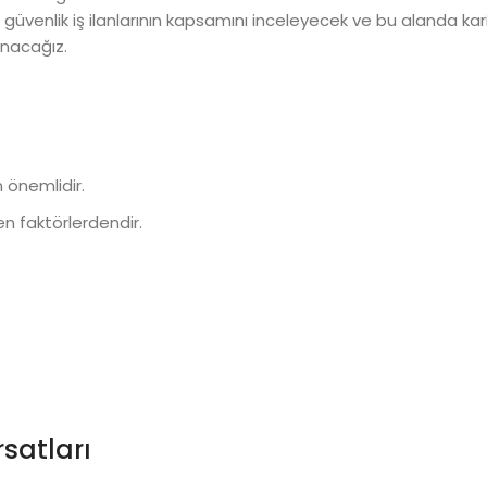
l güvenlik iş ilanlarının kapsamını inceleyecek ve bu alanda k
unacağız.
.
n önemlidir.
en faktörlerdendir.
satları