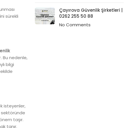
olunması
Çayırova Güvenlik Şirketleri |
ni sürekli
0262 255 50 88
No Comments
enlik
ir. Bu nedenle,
ı bilgi
şekilde
k isteyenler,
sektöründe
 önem taşır.
ak tanır.