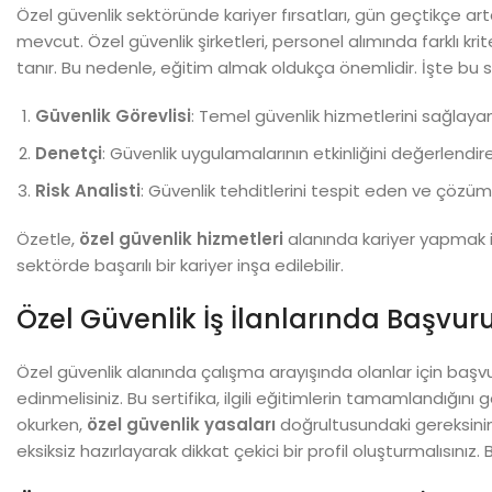
Özel güvenlik sektöründe kariyer fırsatları, gün geçtikçe a
mevcut. Özel güvenlik şirketleri, personel alımında farklı krit
tanır. Bu nedenle, eğitim almak oldukça önemlidir. İşte bu se
Güvenlik Görevlisi
: Temel güvenlik hizmetlerini sağlayan k
Denetçi
: Güvenlik uygulamalarının etkinliğini değerlendir
Risk Analisti
: Güvenlik tehditlerini tespit eden ve çözüm
Özetle,
özel güvenlik hizmetleri
alanında kariyer yapmak i
sektörde başarılı bir kariyer inşa edilebilir.
Özel Güvenlik İş İlanlarında Başvuru
Özel güvenlik alanında çalışma arayışında olanlar için başv
edinmelisiniz. Bu sertifika, ilgili eğitimlerin tamamlandığını 
okurken,
özel güvenlik yasaları
doğrultusundaki gereksinim
eksiksiz hazırlayarak dikkat çekici bir profil oluşturmalısınız